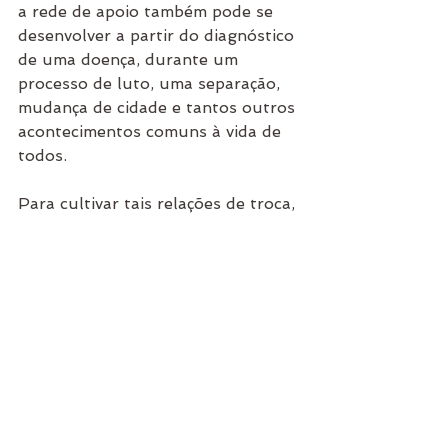
a rede de apoio também pode se 
desenvolver a partir do diagnóstico 
de uma doença, durante um 
processo de luto, uma separação, 
mudança de cidade e tantos outros 
acontecimentos comuns à vida de 
todos.
Para cultivar tais relações de troca, 
mantenha contato com as pessoas 
à sua volta e faça terapia. Tudo 
isso vai te ajudar a perceber suas 
necessidades e a lidar melhor com 
as necessidades alheias. 
Assim, mesmo que você goste de 
ser ilha, vai saber como manter os 
caminhos abertos para que a ajuda 
encontre seu porto!