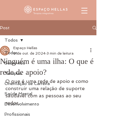
Post
Todos
Espaço Hellas
Todos
9 de out. de 2024
3 min de leitura
Ninguém é uma ilha: O que é
Sobre nós
rede de apoio?
Terapias
O que é uma rede de apoio e como 
Orientação de Carreira
construir uma relação de suporte 
Saúde Mental
saudável com as pessoas ao seu 
redor.
Desenvolvimento
Profissionais